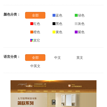
颜色分类：
全部
蓝色
绿色
红色
黑色
灰色
橙色
黄色
紫色
其它
语言分类：
全部
中文
英文
中英文