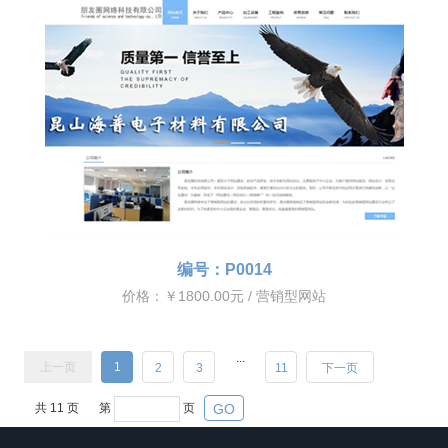
编号：P0014
价格：￥1800.00元 / 营销型网站
...
上一页
1
2
3
11
下一页
共
11
页
第
页
GO