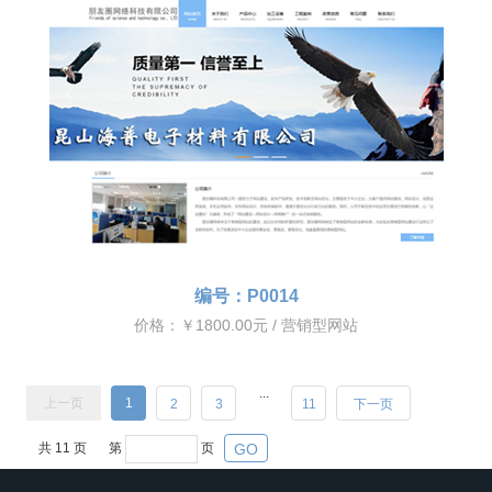
编号：P0014
价格：￥1800.00元 / 营销型网站
...
上一页
1
2
3
11
下一页
共
11
页
第
页
GO