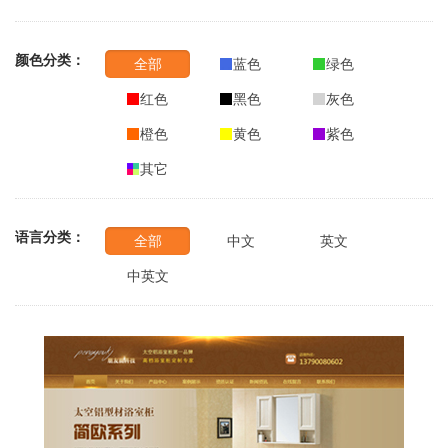
颜色分类：
全部
蓝色
绿色
红色
黑色
灰色
橙色
黄色
紫色
其它
语言分类：
全部
中文
英文
中英文